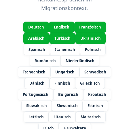
Migrationskontext.
Deutsch
Englisch
Französisch
Arabisch
Türkisch
Ukrainisch
Spanisch
Italienisch
Polnisch
Rumänisch
Niederländisch
Tschechisch
Ungarisch
Schwedisch
Dänisch
Finnisch
Griechisch
Portugiesisch
Bulgarisch
Kroatisch
Slowakisch
Slowenisch
Estnisch
Lettisch
Litauisch
Maltesisch
Irisch
+ 10 weitere