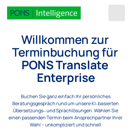
Willkommen 
zur 
Terminbuchung 
für 
PONS 
Translate 
Enterprise
Buchen 
Sie 
ganz 
einfach 
Ihr 
persönliches 
Beratungsgespräch 
rund 
um 
unsere 
KI‒
basierten 
Übersetzungs‒
und 
Sprachlösungen. 
Wählen 
Sie 
einen 
passenden 
Termin 
beim 
Ansprechpartner 
Ihrer 
Wahl 
– 
unkompliziert 
und 
schnell.