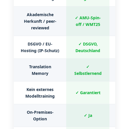
Akademische
✓ AMU-Spin-
Herkunft / peer-
✗ 
off / WMT25
reviewed
DSGVO / EU-
✓ DSGVO,
⚠ EU
Hosting (IP-Schutz)
Deutschland
Translation
✓
✗ 
Memory
Selbstlernend
Kein externes
✓ Garantiert
Modelltraining
Einge
On-Premises-
✓ Ja
✗ 
Option