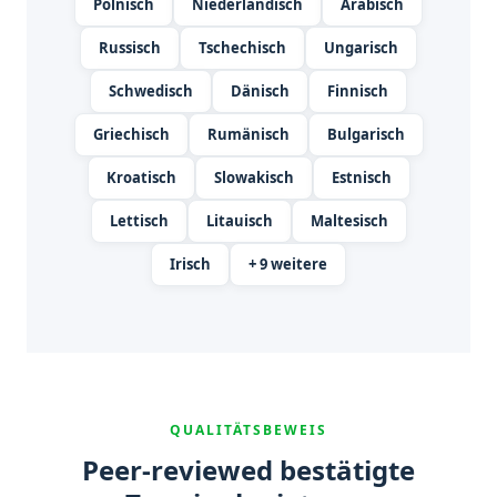
Polnisch
Niederländisch
Arabisch
Russisch
Tschechisch
Ungarisch
Schwedisch
Dänisch
Finnisch
Griechisch
Rumänisch
Bulgarisch
Kroatisch
Slowakisch
Estnisch
Lettisch
Litauisch
Maltesisch
Irisch
+ 9 weitere
QUALITÄTSBEWEIS
Peer-reviewed bestätigte