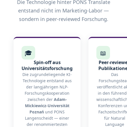
Die Technologie hinter PONS Translate
entstand nicht im Marketing-Labor —
sondern in peer-reviewed Forschung.
🎓
📖
Spin-off aus
Peer-review
Universitätsforschung
Publikation
Die zugrundeliegende KI-
Das
Technologie entstand aus
Forschungste
der langjährigen NLP-
veröffentlicht ak
Forschungskooperation
in den führen
zwischen der
Adam-
wissenschaftlic
Mickiewicz-Universität
Konferenzen u
Poznań
und PONS
Fachzeitschrift
Langenscheidt — einer
für Natural
der renommiertesten
Language