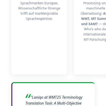
Sprachmarken Europas.
Processing u
Wissenschaftliche Strenge
maschinelle
trifft auf markterprobte
Übersetzung:
A
Sprachexpertise.
WMT, MT Summ
und EAMT
— d
Who's who de
international
MT-Forschung
"Laniqo at WMT25 Terminology
Translation Task: A Multi-Objective