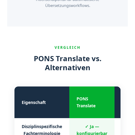
Übersetzungsworkflows.
VERGLEICH
PONS Translate vs.
Alternativen
Bekan
PONS
Eigenschaft
europ
Translate
Anbie
Disziplinspezifische
✓ Ja —
✗ 
Fachterminologie
konfigurierbar