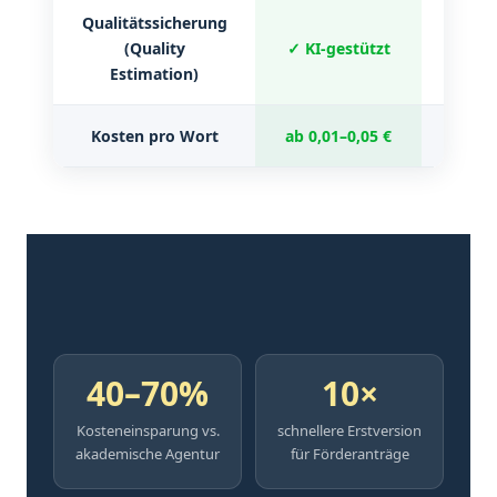
Qualitätssicherung
(Quality
✓ KI-gestützt
✗ 
Estimation)
Kosten pro Wort
ab 0,01–0,05 €
ca. 
40–70%
10×
Kosteneinsparung vs.
schnellere Erstversion
akademische Agentur
für Förderanträge